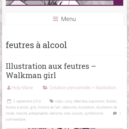
Menu
feutres à alcool
Illustration aux feutres –
Walkman girl
Holy Mane
Création personnelle > Illustration
5 septembre 2016
copic
,
cosy
,
détendue
,
exposition
,
feutres
,
feutres à alcool
,
girly
,
histoire de l'art
,
idéalisme
,
illustration
,
illustration de
mode
,
marché
,
préraphaélite
,
réalisme
,
rose
,
sourire
,
symbolisme
1
commentaire