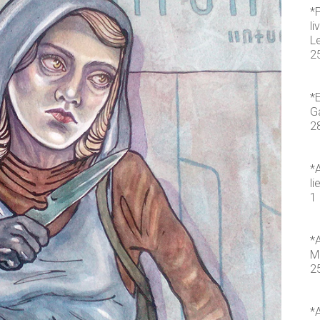
*
li
L
2
*E
Ga
2
*A
li
1 
*A
M
2
*A