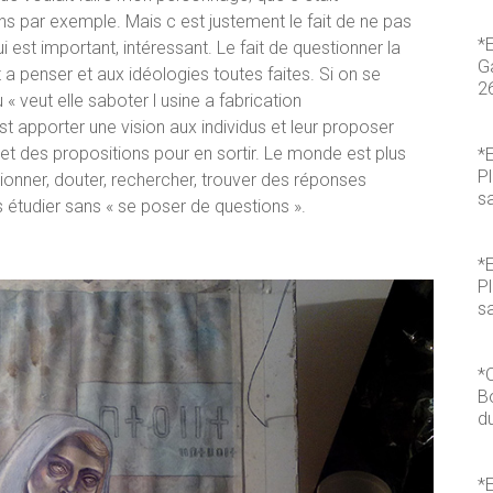
ans par exemple. Mais c est justement le fait de ne pas
*
 est important, intéressant. Le fait de questionner la
Ga
 a penser et aux idéologies toutes faites. Si on se
2
 « veut elle saboter l usine a fabrication
t apporter une vision aux individus et leur proposer
n et des propositions pour en sortir. Le monde est plus
*E
P
onner, douter, rechercher, trouver des réponses
s
s étudier sans « se poser de questions ».
*E
P
sa
*
B
du
*