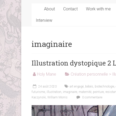
About
Contact
Work with me
Interview
imaginaire
Illustration dystopique 2
Holy Mane
Création personnelle > Ill
24 août 2020
art engagé
,
bébés
,
biotechnologie
,
futurisme
,
illustration
,
imaginaire
,
maternité
,
peinture
,
resista
Kaczynski
,
William Morris
0 commentaire