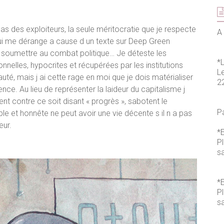
as des exploiteurs, la seule méritocratie que je respecte
A 
 qui me dérange a cause d un texte sur Deep Green
e soumettre au combat politique… Je déteste les
*
nnelles, hypocrites et récupérées par les institutions
L
té, mais j ai cette rage en moi que je dois matérialiser
2
lence. Au lieu de représenter la laideur du capitalisme j
nt contre ce soit disant « progrès », sabotent le
P
le et honnête ne peut avoir une vie décente s il n a pas
eur.
*E
P
s
*E
P
sa