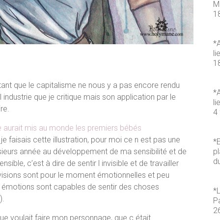
M
1
*A
li
1
tant que le capitalisme ne nous y a pas encore rendu
*A
industrie que je critique mais son application par le
li
re.
4 
 aurait mis au monde les premiers bébés
 faisais cette illustration, pour moi ce n est pas une
*E
lusieurs année au développement de ma sensibilité et de
pl
d
ble, c’est à dire de sentir l invisible et de travailler
visions sont pour le moment émotionnelles et peu
ces émotions sont capables de sentir des choses
*
).
P
2
ue voulait faire mon personnage, que c était