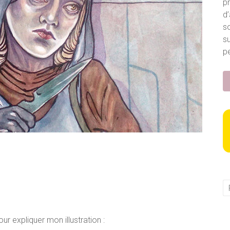
p
d’
so
s
pe
ur expliquer mon illustration :