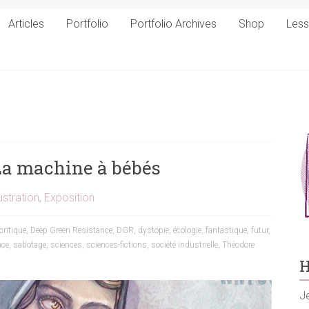
Articles
Portfolio
Portfolio Archives
Shop
Les
 La machine à bébés
ustration
,
Exposition
critique
,
Deep Green Resistance
,
DGR
,
dystopie
,
écologie
,
fantastique
,
futur
,
nce
,
sabotage
,
sciences
,
sciences-fictions
,
société industrielle
,
Théodore
H
Je