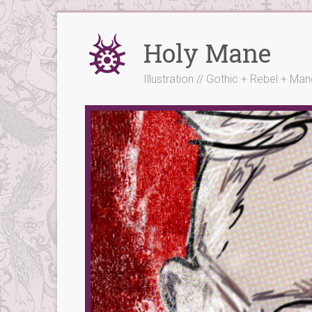
Skip
to
Holy Mane
content
Illustration // Gothic + Rebel + Ma