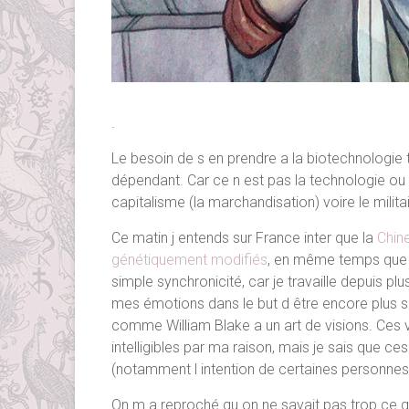
.
Le besoin de s en prendre a la biotechnologie 
dépendant. Car ce n est pas la technologie ou l 
capitalisme (la marchandisation) voire le militai
Ce matin j entends sur France inter que la
Chine
génétiquement modifiés
, en même temps que je
simple synchronicité, car je travaille depuis p
mes émotions dans le but d être encore plus sensi
comme William Blake a un art de visions. Ces 
intelligibles par ma raison, mais je sais que 
(notamment l intention de certaines personnes
On m a reproché qu on ne savait pas trop ce q