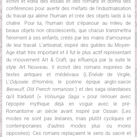
écrivit et édita des essais et des romans et donna des
conférences pour avertir des méfaits de l’industrialisation
du travail qui aliène l’humain et crée des objets laids à la
chaîne. Pour lui, l’humain doit s’épanouir au milieu de
beaux objets non obsolescents, que chacun transmettra
fièrement à ses enfants, créés par les mains d’amoureux
de leur travail. L’artisanat, inspiré des guildes du Moyen-
Age était très important et il fut le plus actif représentant
du mouvement Art & Craft, qui influença par la suite le
style Art Nouveau. Il écrivit des romans inspirées de
textes antiques et médiévaux (L
’Énéide
de Virgile,
L’
Odyssée
d’Homère, le poème épique anglo-saxon
Beowulf, Old French romances
) et des saga islandaises
qu’il traduisit («
Völsunga Saga »
pour renouer avec
l’épopée mythique déjà en vogue avec le pré-
Romantisme un siècle avant inspiré par Ossian. (Les
modes ne sont pas linéaires, mais plutôt cycliques et
contemporaines d’autres modes plus ou moins
opposées). Ces romans replaçaient le sens du sacré et