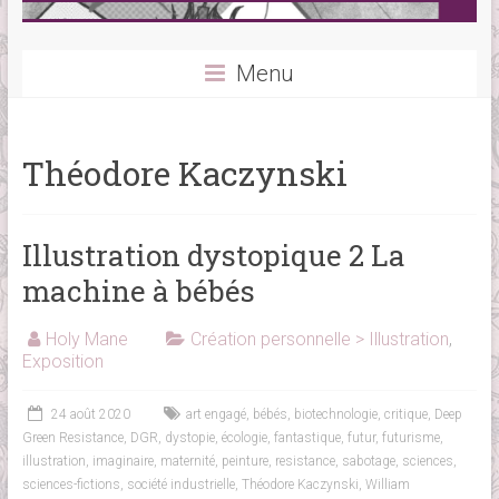
Menu
Théodore Kaczynski
Illustration dystopique 2 La
machine à bébés
Holy Mane
Création personnelle > Illustration
,
Exposition
24 août 2020
art engagé
,
bébés
,
biotechnologie
,
critique
,
Deep
Green Resistance
,
DGR
,
dystopie
,
écologie
,
fantastique
,
futur
,
futurisme
,
illustration
,
imaginaire
,
maternité
,
peinture
,
resistance
,
sabotage
,
sciences
,
sciences-fictions
,
société industrielle
,
Théodore Kaczynski
,
William