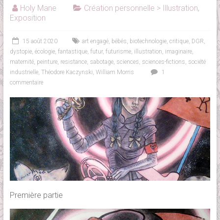
Holy Mane
Création personnelle > Illustration
,
Exposition
15 août 2020
art engagé
,
bébés
,
biotechnologie
,
critique
,
DGR
,
dystopie
,
écologie
,
fantastique
,
futur
,
futurisme
,
illustration
,
imaginaire
,
maternité
,
peinture
,
resistance
,
sabotage
,
sciences
,
sciences-fictions
,
société
industrielle
,
Théodore Kaczynski
,
William Morris
1
commentaire
Première partie