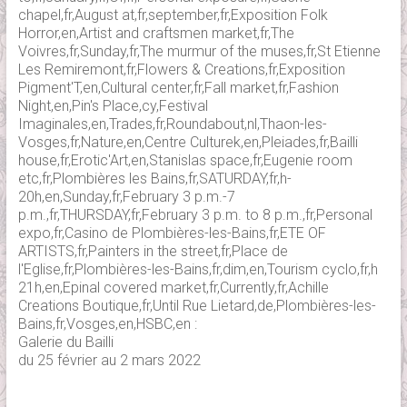
chapel,fr,August at,fr,september,fr,Exposition Folk
Horror,en,Artist and craftsmen market,fr,The
Voivres,fr,Sunday,fr,The murmur of the muses,fr,St Etienne
Les Remiremont,fr,Flowers & Creations,fr,Exposition
Pigment'T,en,Cultural center,fr,Fall market,fr,Fashion
Night,en,Pin's Place,cy,Festival
Imaginales,en,Trades,fr,Roundabout,nl,Thaon-les-
Vosges,fr,Nature,en,Centre Culturek,en,Pleiades,fr,Bailli
house,fr,Erotic'Art,en,Stanislas space,fr,Eugenie room
etc,fr,Plombières les Bains,fr,SATURDAY,fr,h-
20h,en,Sunday,fr,February 3 p.m.-7
p.m.,fr,THURSDAY,fr,February 3 p.m. to 8 p.m.,fr,Personal
expo,fr,Casino de Plombières-les-Bains,fr,ETE OF
ARTISTS,fr,Painters in the street,fr,Place de
l'Eglise,fr,Plombières-les-Bains,fr,dim,en,Tourism cyclo,fr,h
21h,en,Epinal covered market,fr,Currently,fr,Achille
Creations Boutique,fr,Until Rue Lietard,de,Plombières-les-
Bains,fr,Vosges,en,HSBC,en :
Galerie du Bailli
du 25 février au 2 mars 2022