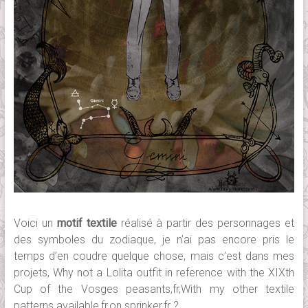
Voici un
motif textile
réalisé à partir des personnages et
des symboles du zodiaque, je n’ai pas encore pris le
temps d’en coudre quelque chose, mais c’est dans mes
projets, Why not a Lolita outfit in reference with the XIXth
Cup of the Vosges peasants,fr,With my other textile
patterns available,fr,on sprinker,fr ?