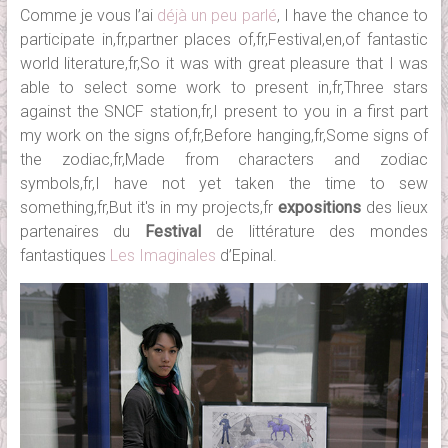
Comme je vous l’ai
déjà un peu parlé
, I have the chance to
participate in,fr,partner places of,fr,Festival,en,of fantastic
world literature,fr,So it was with great pleasure that I was
able to select some work to present in,fr,Three stars
against the SNCF station,fr,I present to you in a first part
my work on the signs of,fr,Before hanging,fr,Some signs of
the zodiac,fr,Made from characters and zodiac
symbols,fr,I have not yet taken the time to sew
something,fr,But it's in my projects,fr
expositions
des lieux
partenaires du
Festival
de littérature des mondes
fantastiques
Les Imaginales
d’Epinal.