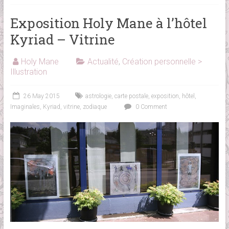
Exposition Holy Mane à l’hôtel
Kyriad – Vitrine
Holy Mane
Actualité
,
Création personnelle >
Illustration
26 May 2015
astrologie
,
carte postale
,
exposition
,
hôtel
,
Imaginales
,
Kyriad
,
vitrine
,
zodiaque
0 Comment