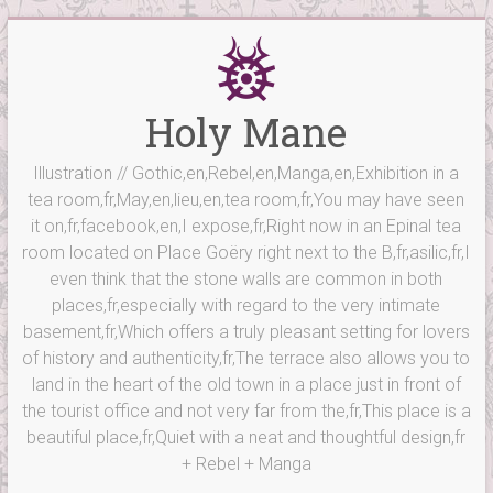
Skip
to
content
Holy Mane
Illustration // Gothic,en,Rebel,en,Manga,en,Exhibition in a
tea room,fr,May,en,lieu,en,tea room,fr,You may have seen
it on,fr,facebook,en,I expose,fr,Right now in an Epinal tea
room located on Place Goëry right next to the B,fr,asilic,fr,I
even think that the stone walls are common in both
places,fr,especially with regard to the very intimate
basement,fr,Which offers a truly pleasant setting for lovers
of history and authenticity,fr,The terrace also allows you to
land in the heart of the old town in a place just in front of
the tourist office and not very far from the,fr,This place is a
beautiful place,fr,Quiet with a neat and thoughtful design,fr
+ Rebel + Manga