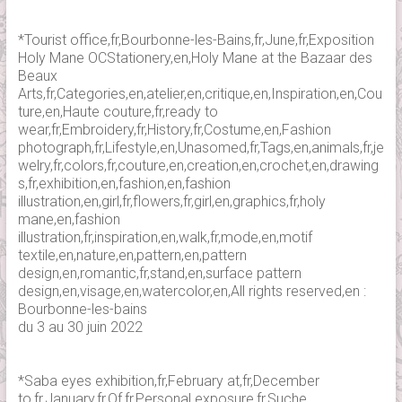
*Tourist office,fr,Bourbonne-les-Bains,fr,June,fr,Exposition
Holy Mane OCStationery,en,Holy Mane at the Bazaar des
Beaux
Arts,fr,Categories,en,atelier,en,critique,en,Inspiration,en,Cou
ture,en,Haute couture,fr,ready to
wear,fr,Embroidery,fr,History,fr,Costume,en,Fashion
photograph,fr,Lifestyle,en,Unasomed,fr,Tags,en,animals,fr,je
welry,fr,colors,fr,couture,en,creation,en,crochet,en,drawing
s,fr,exhibition,en,fashion,en,fashion
illustration,en,girl,fr,flowers,fr,girl,en,graphics,fr,holy
mane,en,fashion
illustration,fr,inspiration,en,walk,fr,mode,en,motif
textile,en,nature,en,pattern,en,pattern
design,en,romantic,fr,stand,en,surface pattern
design,en,visage,en,watercolor,en,All rights reserved,en :
Bourbonne-les-bains
du 3 au 30 juin 2022
*Saba eyes exhibition,fr,February at,fr,December
to,fr,January,fr,Of,fr,Personal exposure,fr,Suche